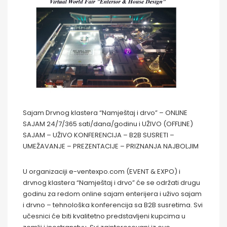
Sajam Drvnog klastera “Namještaj i drvo” – ONLINE
SAJAM 24/7/365 sati/dana/godinu i UŽIVO (OFFLINE)
SAJAM – UŽIVO KONFERENCIJA – B2B SUSRETI –
UMEŽAVANJE – PREZENTACIJE – PRIZNANJA NAJBOLJIM
U organizaciji e-ventexpo.com (EVENT & EXPO) i
drvnog klastera “Namještaj i drvo” će se održati drugu
godinu za redom online sajam enterijera i uživo sajam
i drvno – tehnološka konferencija sa B2B susretima. Svi
učesnici će biti kvalitetno predstavljeni kupcima u