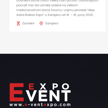
trodnevni biznis forum Velika nam je čast i zadovoljstvo
pozvati Vas da uzmete učešće na velikom
međunarodnom biznis forumu i sajmu privrede “Alpe
Adria Balkan Expo” u Sarajevu od 16. – 18. juna, 2026....
Završeni
Sarajevo