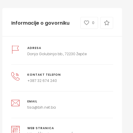
Informacije o govorniku
0
ADRESA
Donja Golubinja bb., 72230 Žepče
KONTAKT TELEFON
+387 32 674 240
EMAIL
tisa@bih.net.ba
WEB STRANICA