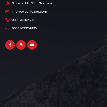
Stupska bb 71000 Sarajevo
info@e-ventexpo.com
0038761162591
0038762324495