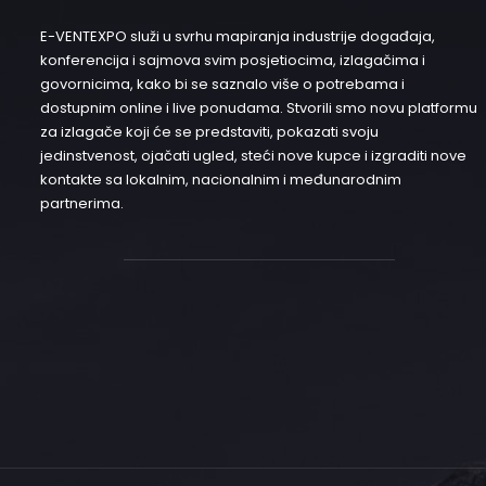
E-VENTEXPO služi u svrhu mapiranja industrije događaja,
konferencija i sajmova svim posjetiocima, izlagačima i
govornicima, kako bi se saznalo više o potrebama i
dostupnim online i live ponudama. Stvorili smo novu platformu
za izlagače koji će se predstaviti, pokazati svoju
jedinstvenost, ojačati ugled, steći nove kupce i izgraditi nove
kontakte sa lokalnim, nacionalnim i međunarodnim
partnerima.