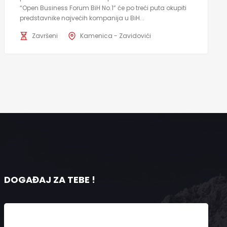
“Open Business Forum BiH No.1” će po treći puta okupiti
predstavnike najvećih kompanija u BiH...
Završeni
Kamenica - Zavidovići
DOGAĐAJ ZA TEBE !