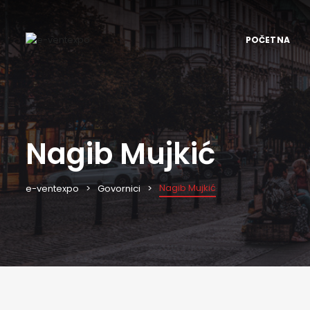
POČETNA
Nagib Mujkić
Nagib Mujkić
e-ventexpo
Govornici