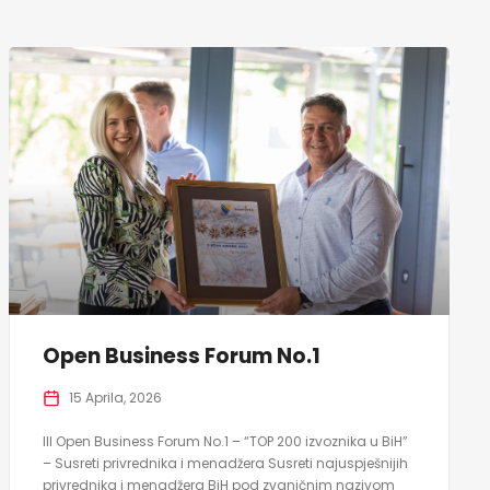
Open Business Forum No.1
15 Aprila, 2026
III Open Business Forum No.1 – “TOP 200 izvoznika u BiH”
– Susreti privrednika i menadžera Susreti najuspješnijih
privrednika i menadžera BiH pod zvaničnim nazivom