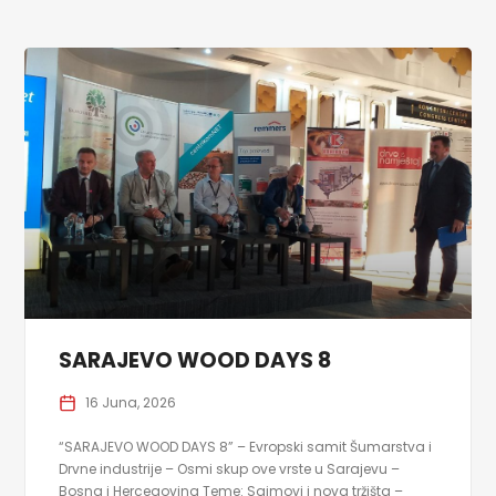
SARAJEVO WOOD DAYS 8
16 Juna, 2026
“SARAJEVO WOOD DAYS 8” – Evropski samit Šumarstva i
Drvne industrije – Osmi skup ove vrste u Sarajevu –
Bosna i Hercegovina Teme: Sajmovi i nova tržišta –