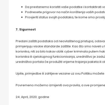
Da prestanemo koristiti vaše podatke i kontaktirati 
Podnesete prigovor na način korištenja vaših podat
Provjeriti status svojih podataka, te kome smo prosli
7. Sigurnost
Predani zaštiti podataka od neovlaštenog pristupa, odavanj
primjenjuju visoke standarde zaštite. Kao što smo naveli u
korisnika, niti za bilo kakav oblik cyber kriminala putem ha
korisnika ili cjelokupnog funkcionisanja, uredništvo je zad
uredništvo portala će produžiti vrijeme trajanja paketa ili 
Upite, primjedbe ili zahtjeve vezane uz ovu Politiku možet
Povremeno možemo izmijeniti ova pravila, a sve promjene Po
24. April, 2020. godine