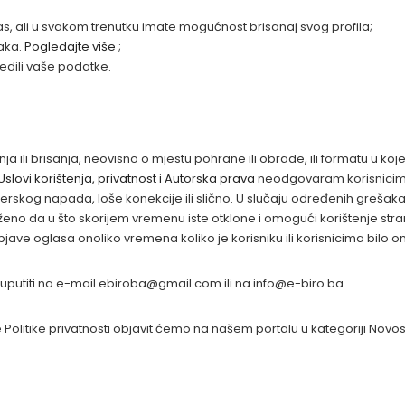
vas, ali u svakom trenutku imate mogućnost brisanaj svog profila;
aka.
Pogledajte više
;
jedili vaše podatke.
a ili brisanja, neovisno o mjestu pohrane ili obrade, ili formatu u ko
Uslovi korištenja, privatnost i Autorska prava
neodgovaram korisnicima 
kerskog napada, loše konekcije ili slično. U slučaju određenih grešaka n
uženo da u što skorijem vremenu iste otklone i omogući korištenje stra
objave oglasa onoliko vremena koliko je korisniku ili korisnicima bilo 
e uputiti na e-mail ebiroba@gmail.com ili na info@e-biro.ba.
litike privatnosti objavit ćemo na našem portalu u kategoriji Novost