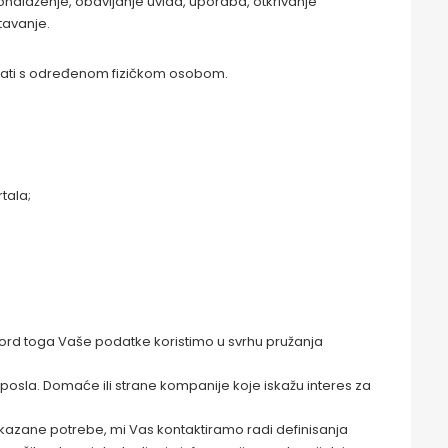
ronalaženje, obavljanje uvida, uporaba, otkrivanje
tavanje.
vezati s određenom fizičkom osobom.
tala;
Pord toga Vaše podatke koristimo u svrhu pružanja
osla. Domaće ili strane kompanije koje iskažu interes za
ukazane potrebe, mi Vas kontaktiramo radi definisanja