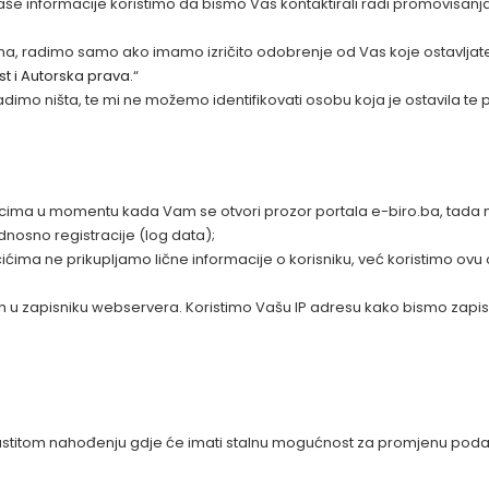
aše informacije koristimo da bismo Vas kontaktirali radi promovisanja
, radimo samo ako imamo izričito odobrenje od Vas koje ostavljate p
st i Autorska prava.
“
adimo ništa, te mi ne možemo identifikovati osobu koja je ostavila te
avcima u momentu kada Vam se otvori prozor portala e-biro.ba, tada 
dnosno registracije (log data);
ićima ne prikupljamo lične informacije o korisniku, već koristimo ovu op
nih u zapisniku webservera. Koristimo Vašu IP adresu kako bismo zapis
i vlastitom nahođenju gdje će imati stalnu mogućnost za promjenu po
e: