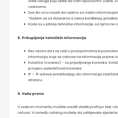
vrste Usluge koju želite da Vam isporučimo. Dakle, V
radnicima.
Sve što smo naveli da radimo sa Vašim informacijama
“Slažem se sa stavkama iz
Uslovi korištenja, privatno
Kada su u pitanju tehničke informacije, sa njima ne r
5. Prikupljanje tehničkih informacija
Bez obzira da li se radi o posloprimcima ili poslod
informacija, koje se odnose na informacije prijave o
Kolačiće (cookies) – za prijavljivanje korisnika. Kolač
provjeru autentičnosti korisnika.
IP – IP adrese predstavljaju dio informacija sadrža
stranicu;
6. Vaša prava
U svakom momentu možete urediti vlastiti profil po želji 
računa. Vi između ostalog možete da zahtijevate sljedeć