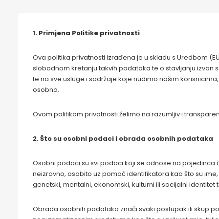
1. Primjena Politike privatnosti
Ova politika privatnosti izrađena je u skladu s Uredbom (E
slobodnom kretanju takvih podataka te o stavljanju izvan 
te na sve usluge i sadržaje koje nudimo našim korisnicima, 
osobno.
Ovom politikom privatnosti želimo na razumljiv i transparen
2. Što su osobni podaci i obrada osobnih podataka
Osobni podaci su svi podaci koji se odnose na pojedinca čiji j
neizravno, osobito uz pomoć identifikatora kao što su ime, iden
genetski, mentalni, ekonomski, kulturni ili socijalni identitet
Obrada osobnih podataka znači svaki postupak ili skup po