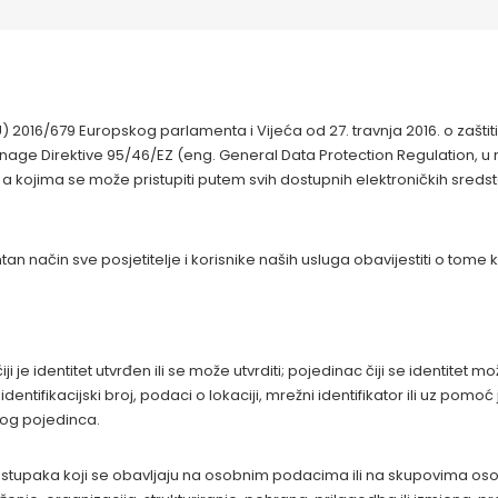
U) 2016/679 Europskog parlamenta i Vijeća od 27. travnja 2016. o zašt
snage Direktive 95/46/EZ (eng. General Data Protection Regulation, u 
a kojima se može pristupiti putem svih dostupnih elektroničkih sredsta
tan način sve posjetitelje i korisnike naših usluga obavijestiti o to
e identitet utvrđen ili se može utvrditi; pojedinac čiji se identitet može
tifikacijski broj, podaci o lokaciji, mrežni identifikator ili uz pomoć je
 tog pojedinca.
stupaka koji se obavljaju na osobnim podacima ili na skupovima oso