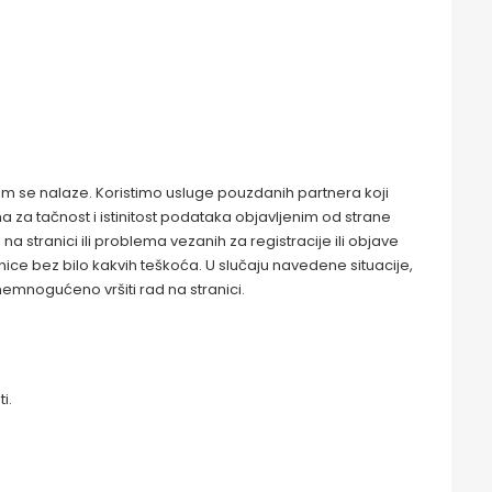
jem se nalaze. Koristimo usluge pouzdanih partnera koji
za tačnost i istinitost podataka objavljenim od strane
a stranici ili problema vezanih za registracije ili objave
nice bez bilo kakvih teškoća. U slučaju navedene situacije,
onemnogućeno vršiti rad na stranici.
i.