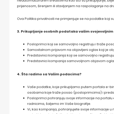
neautomatiziranim sredstvima kao što su prikupljanje, bilje
prijenosom, širenjem ili stavljanjem na raspolaganje na drug
Ova Politika privatnosti ne primjenjuje se na podatke koj
3. Prikupljanje osobnih podataka vašim svojevoljnim
Posloprimci koji se samovoljno registruju i traže p
Samostalnom prijavom na objavljeni oglas koji je ob
Predstavnici kompanija koji se samovoljno registruju 
Predstavnici kompanija samovoljnom objavom oglasa
4. Šta radimo sa Vašim podacima?
Vaše podatke, koje prikupljamo putem portala e-bir
osobama koje traže posao (posloprimcima) i predst
Posloprimci pohranjuju svoje informacije na portal
radnicima, šaljemo im Vaše biografije.
Vi, kao kompanija, pohranjujete svoje informacije 