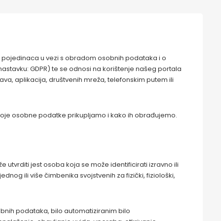
iti pojedinaca u vezi s obradom osobnih podataka i o
nastavku: GDPR) te se odnosi na korištenje našeg portala
va, aplikacija, društvenih mreža, telefonskim putem ili
me koje osobne podatke prikupljamo i kako ih obrađujemo.
 utvrditi jest osoba koja se može identificirati izravno ili
dnog ili više čimbenika svojstvenih za fizički, fiziološki,
bnih podataka, bilo automatiziranim bilo