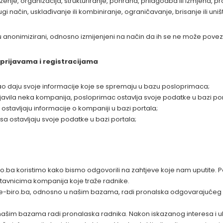
ženje, organizacija, strukturiranje, pohrana, prilagodba ili izmjena, p
i način, usklađivanje ili kombiniranje, ograničavanje, brisanje ili uniš
i su anonimizirani, odnosno izmijenjeni na način da ih se ne može po
 prijavama i registracijama
osao daju svoje informacije koje se spremaju u bazu posloprimaca;
javila neka kompanija, posloprimac ostavlja svoje podatke u bazi por
ostavljaju informacije o kompaniji u bazi portala;
 ostavljaju svoje podatke u bazi portala;
o.ba koristimo kako bismo odgovorili na zahtjeve koje nam uputite. 
avnicima kompanija koje traže radnike.
u e-biro.ba, odnosno u našim bazama, radi pronalska odgovarajućeg p
u našim bazama radi pronalaska radnika. Nakon iskazanog interesa i 