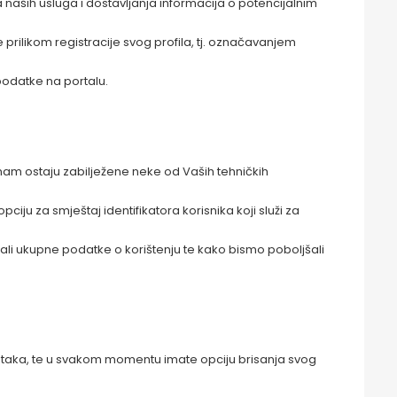
 naših usluga i dostavljanja informacija o potencijalnim
rilikom registracije svog profila, tj. označavanjem
 podatke na portalu.
nam ostaju zabilježene neke od Vaših tehničkih
ciju za smještaj identifikatora korisnika koji služi za
ali ukupne podatke o korištenju te kako bismo poboljšali
dataka, te u svakom momentu imate opciju brisanja svog