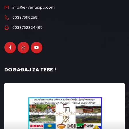
info@e-ventexpo.com
0038761162591
0038762324495
DOGAĐAJ ZA TEBE !