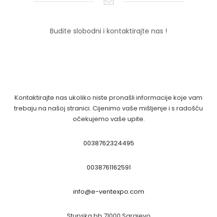
Budite slobodni i kontaktirajte nas !
Kontaktirajte nas ukoliko niste pronašli informacije koje vam
trebaju na našoj stranici. Cijenimo vaše mišljenje i s radošću
očekujemo vaše upite.
0038762324495
0038761162591
info@e-ventexpo.com
Stupska bb 71000 Sarajevo