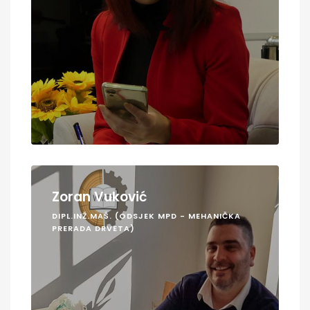
Zoran Vuković
DIPL.INŽ.MAŠ. (ODSJEK MPD - MEHANIČKA
PRERADA DRVETA)