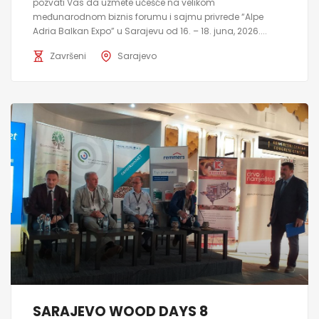
pozvati Vas da uzmete učešće na velikom
međunarodnom biznis forumu i sajmu privrede “Alpe
Adria Balkan Expo” u Sarajevu od 16. – 18. juna, 2026....
Završeni
Sarajevo
SARAJEVO WOOD DAYS 8