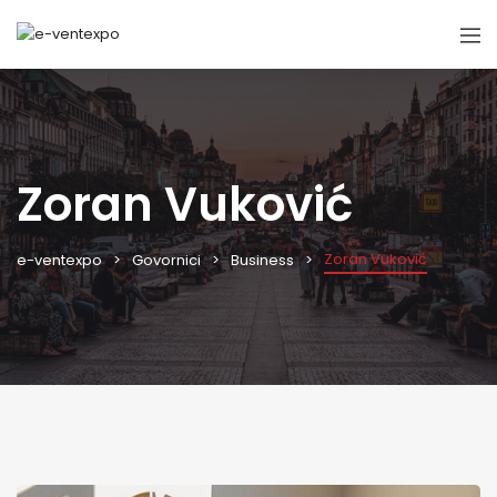
Zoran Vuković
Zoran Vuković
e-ventexpo
Govornici
Business