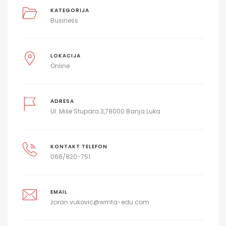
KATEGORIJA
Business
LOKACIJA
Online
ADRESA
Ul. Miše Stupara 3,78000 Banja Luka
KONTAKT TELEFON
066/820-751
EMAIL
zoran.vukovic@wmta-edu.com