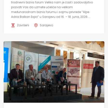
trodnevni biznis forum Velika nam je čast i zadovoljstvo
pozvati Vas da uzmete učešće na velikom
međunarodnom biznis forumu i sajmu privrede “Alpe
Adria Balkan Expo” u Sarajevu od 16. – 18. juna, 2026....
Završeni
Sarajevo