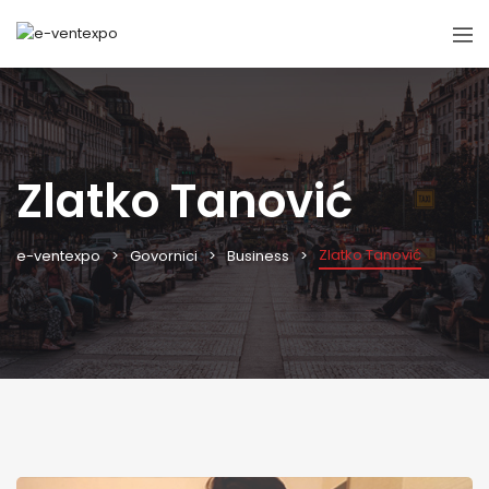
Zlatko Tanović
Zlatko Tanović
e-ventexpo
Govornici
Business