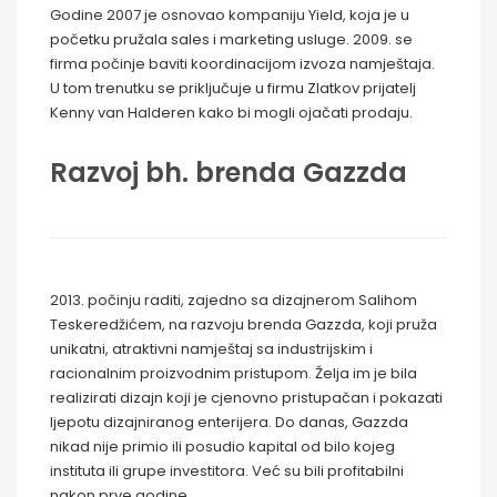
Godine 2007 je osnovao kompaniju Yield, koja je u
početku pružala sales i marketing usluge. 2009. se
firma počinje baviti koordinacijom izvoza namještaja.
U tom trenutku se priključuje u firmu Zlatkov prijatelj
Kenny van Halderen kako bi mogli ojačati prodaju.
Razvoj bh. brenda Gazzda
2013. počinju raditi, zajedno sa dizajnerom Salihom
Teskeredžićem, na razvoju brenda Gazzda, koji pruža
unikatni, atraktivni namještaj sa industrijskim i
racionalnim proizvodnim pristupom. Želja im je bila
realizirati dizajn koji je cjenovno pristupačan i pokazati
ljepotu dizajniranog enterijera. Do danas, Gazzda
nikad nije primio ili posudio kapital od bilo kojeg
instituta ili grupe investitora. Već su bili profitabilni
nakon prve godine.