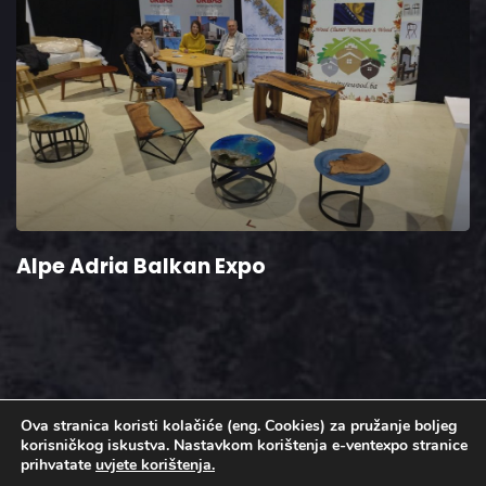
Alpe Adria Balkan Expo
Ova stranica koristi kolačiće (eng. Cookies) za pružanje boljeg
korisničkog iskustva. Nastavkom korištenja e-ventexpo stranice
prihvatate
uvjete korištenja.
© 2020 E-ventexpo – Sva prava zadržana |