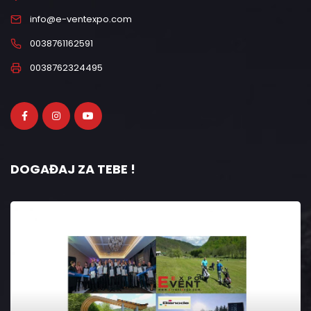
info@e-ventexpo.com
0038761162591
0038762324495
DOGAĐAJ ZA TEBE !