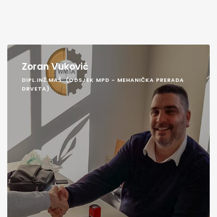
Zoran Vuković
DIPL.INŽ.MAŠ. (ODSJEK MPD - MEHANIČKA PRERADA
DRVETA)