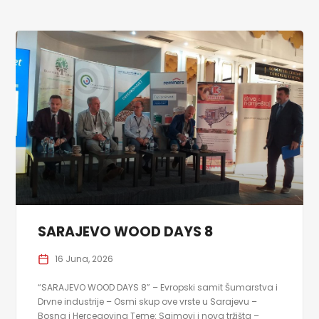
SARAJEVO WOOD DAYS 8
16 Juna, 2026
“SARAJEVO WOOD DAYS 8” – Evropski samit Šumarstva i
Drvne industrije – Osmi skup ove vrste u Sarajevu –
Bosna i Hercegovina Teme: Sajmovi i nova tržišta –