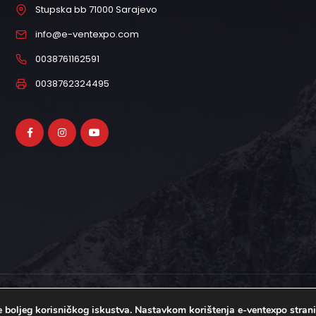
Stupska bb 71000 Sarajevo
info@e-ventexpo.com
0038761162591
0038762324495
je boljeg korisničkog iskustva. Nastavkom korištenja e-ventexpo stran