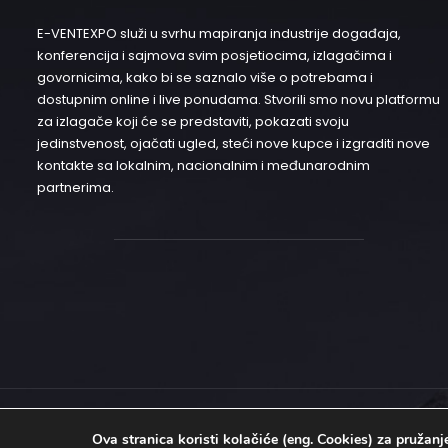
E-VENTEXPO služi u svrhu mapiranja industrije događaja,
konferencija i sajmova svim posjetiocima, izlagačima i
govornicima, kako bi se saznalo više o potrebama i
dostupnim online i live ponudama. Stvorili smo novu platformu
za izlagače koji će se predstaviti, pokazati svoju
jedinstvenost, ojačati ugled, steći nove kupce i izgraditi nove
kontakte sa lokalnim, nacionalnim i međunarodnim
partnerima.
© 2020 E-ventexpo – Sva prava zadržana | Development
EBTEH
Ova stranica koristi kolačiće (eng. Cookies) za pružan