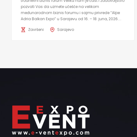
trodnevni biznis forum Velika nam je čast i zadovoljstvo
pozvati Vas da uzmete učešće na velikom
međunarodnom biznis forumu i sajmu privrede “Alpe
Adria Balkan Expo” u Sarajevu od 16. – 18. juna, 2026....
Završeni
Sarajevo