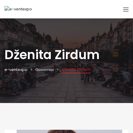
Dženita Zirdum
Dženita Zirdum
e-ventexpo
Govornici