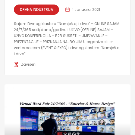
DRVNA INDUSTRIJA
1 Januara, 2021
Sajam Drvnog klastera “Namještaj i drvo” – ONLINE SAJAM
24/7/365 sati/dana/godinu i UŽIVO (OFFLINE) SAJAM –
UŽIVO KONFERENCIJA – B2B SUSRETI – UMEŽAVANJE –
PREZENTACIJE – PRIZNANJA NAJBOLJIM U organizaciji e-
ventexpo.com (EVENT & EXPO) i drvnog klastera “Namještaj
i drvo”...
Završeni