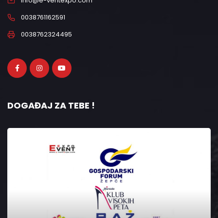
info@e-ventexpo.com
0038761162591
0038762324495
DOGAĐAJ ZA TEBE !