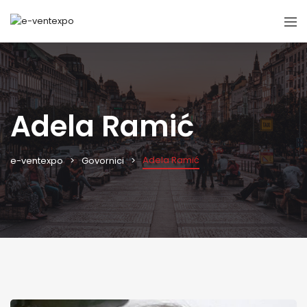
Adela Ramić
Adela Ramić
e-ventexpo
Govornici