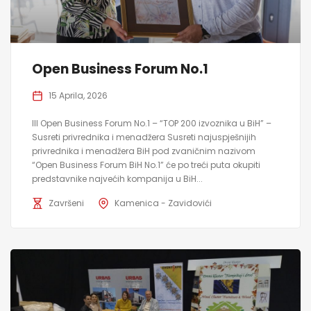
Open Business Forum No.1
15 Aprila, 2026
III Open Business Forum No.1 – “TOP 200 izvoznika u BiH” –
Susreti privrednika i menadžera Susreti najuspješnijih
privrednika i menadžera BiH pod zvaničnim nazivom
“Open Business Forum BiH No.1” će po treći puta okupiti
predstavnike najvećih kompanija u BiH...
Završeni
Kamenica - Zavidovići