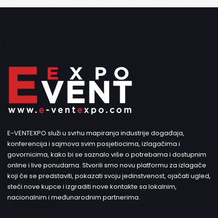
E-VENTEXPO služi u svrhu mapiranja industrije događaja,
konferencija i sajmova svim posjetiocima, izlagačima i
govornicima, kako bi se saznalo više o potrebama i dostupnim
online i live ponudama. Stvorili smo novu platformu za izlagače
koji će se predstaviti, pokazati svoju jedinstvenost, ojačati ugled,
steći nove kupce i izgraditi nove kontakte sa lokalnim,
nacionalnim i međunarodnim partnerima.