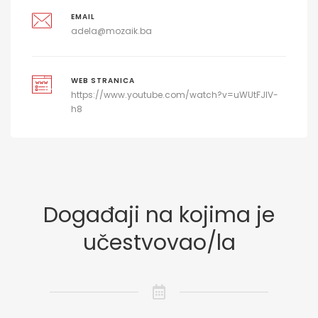
EMAIL
adela@mozaik.ba
WEB STRANICA
https://www.youtube.com/watch?v=uWUtFJlV-
h8
Događaji na kojima je
učestvovao/la