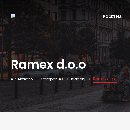
POČETNA
Ramex d.o.o
Ramex d.o.o
e-ventexpo
Companies
Kladanj