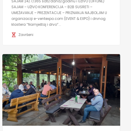
SAJAM 24/7/365 sati/dana/godinu i UŽIVO (OFFLINE)
SAJAM – UŽIVO KONFERENCIJA – B2B SUSRETI –
UMEŽAVANJE – PREZENTACIJE – PRIZNANJA NAJBOLJIM U
organizaciji e-ventexpo.com (EVENT & EXPO) i drvnog
klastera “Namještaj i drvo”...
Završeni