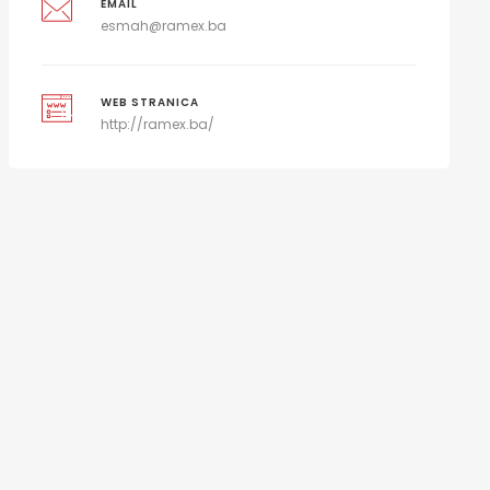
EMAIL
esmah@ramex.ba
WEB STRANICA
http://ramex.ba/