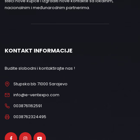
steći nove kupce i izgraditi nove kontakte sa lokalnim,
nacionalnim i međunarodnim partnerima.
KONTAKT INFORMACIJE
Budite slobodni i kontaktirajte nas !
Stupska bb 71000 Sarajevo
info@e-ventexpo.com
0038761162591
0038762324495