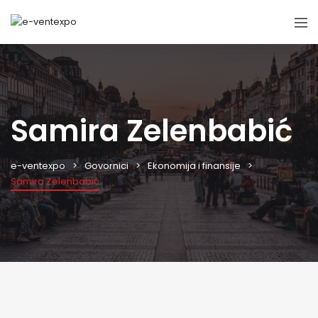
Samira Zelenbabić
e-ventexpo
Govornici
Ekonomija i finansije
Samira Zelenbabić