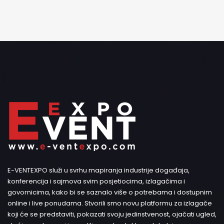
E-VENTEXPO služi u svrhu mapiranja industrije događaja,
konferencija i sajmova svim posjetiocima, izlagačima i
govornicima, kako bi se saznalo više o potrebama i dostupnim
online i live ponudama. Stvorili smo novu platformu za izlagače
koji će se predstaviti, pokazati svoju jedinstvenost, ojačati ugled,