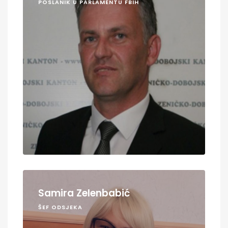
POSLANIK U PARLAMENTU FBIH
Samira Zelenbabić
ŠEF ODSJEKA