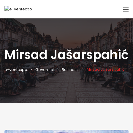
Mirsad Jašarspahić
Mirsad Jašarspahić
e-ventexpo
Govornici
Business