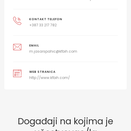
KONTAKT TELEFON
+387 33 217 782
EMAIL
m.jasarspahic@kfbih.com
WEB STRANICA
http://www.kfbih.com/
Događaji na kojima je