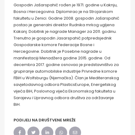
Gospodin Jašarspahić rođen je 1971. godine u Kaknju,
Bosna i Hercegovina. Diplomirao je na Strojarskom
fakultetu u Zenici. Godine 2008. gospodin Jašarspahić
postao je generalni direktor Rudnika mrkog ugljena
Kakanj. Dobitnik je nagrade Manager za 2011. godinu.
Trenutno je gospodin Jasarspahić potpredsjednik
Gospodarske komore Federacije Bosne i
Hercegovine. Dobitnik je Posebne nagrade u
manifestaciji Menadžera godine 2015. godine. Od
decembra 2017. godine osnovao je predstavništvo za
grupiranje automobilske industrije Privredne komore
FBiH u Wolfsburgu (Njemačka). Član je Mediteranskog
savjetodavnog odbora PlasticsEurope, Energetskog
vijeća BiH, Poslovnog vijeća Ekonomskog fakulteta u
Sarajevu i Upravnog odbora društva za održavanje
BiH.
PODIJELI NA DRUŠTVENE MREŽE