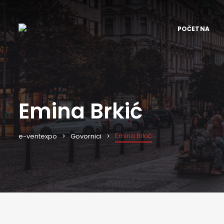
POČETNA
Emina Brkić
Emina Brkić
e-ventexpo
Govornici