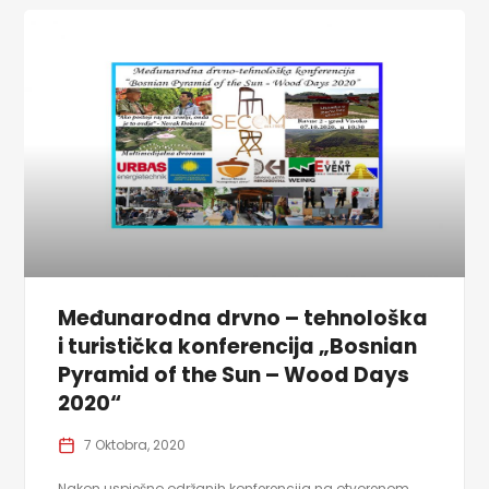
Međunarodna drvno – tehnološka
i turistička konferencija „Bosnian
Pyramid of the Sun – Wood Days
2020“
7 Oktobra, 2020
Nakon uspješno održanih konferencija na otvorenom