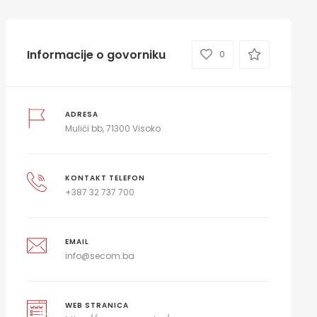
Informacije o govorniku
0
ADRESA
Mulići bb, 71300 Visoko
KONTAKT TELEFON
+387 32 737 700
EMAIL
info@secom.ba
WEB STRANICA