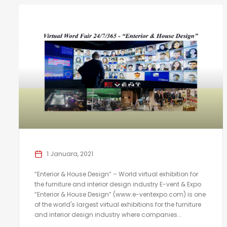
1 Januara, 2021
“Enterior & House Design” – World virtual exhibition for
the furniture and interior design industry E-vent & Expo
“Enterior & House Design” (www.e-ventexpo.com) is one
of the world's largest virtual exhibitions for the furniture
and interior design industry where companies...