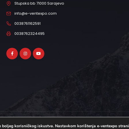
Stupska bb 71000 Sarajevo
info@e-ventexpo.com
0038761162591
0038762324495
je boljeg korisničkog iskustva. Nastavkom korištenja e-ventexpo stran