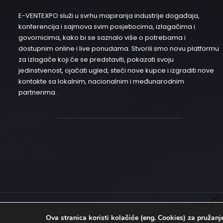
E-VENTEXPO služi u svrhu mapiranja industrije događaja,
konferencija i sajmova svim posjetiocima, izlagačima i
govornicima, kako bi se saznalo više o potrebama i
dostupnim online i live ponudama. Stvorili smo novu platformu
za izlagače koji će se predstaviti, pokazati svoju
jedinstvenost, ojačati ugled, steći nove kupce i izgraditi nove
kontakte sa lokalnim, nacionalnim i međunarodnim
partnerima.
© 2020 E-ventexpo – Sva prava zadržana | Development
EBTEH
Ova stranica koristi kolačiće (eng. Cookies) za pružan