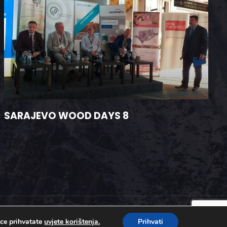
SARAJEVO WOOD DAYS 8
ice prihvatate
uvjete korištenja.
Prihvati