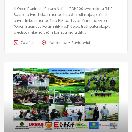
III Open Business Forum No.1 – “TOP 200 izvoznika u BiH” –
Susreti privrednika i menadžera Susreti najuspješnijih
privrednika i menadžera BiH pod zvaničnim nazivom
“Open Business Forum BiH No.1” će po treći puta okupiti
predstavnike najvećih kompanija u BiH...
Završeni
Kamenica - Zavidovići