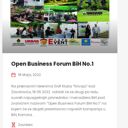
Open Business Forum BiH No.1
18 Maja, 2022
Na prekrasnim terenima Golf Kluba “Krivaja” kod
Zavidovića, 18.05.2022. održati će se drugi po redu
susreti najuspješnijih privrednika i menadžera BiH pod
zvaničnim nazivom “Open Business Forum BiH No.1” na
kojem će se okupiti predstavnici najvećih kompanija u
BiH, Komora...
Završeni