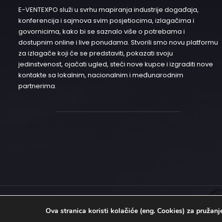
E-VENTEXPO služi u svrhu mapiranja industrije događaja,
konferencija i sajmova svim posjetiocima, izlagačima i
govornicima, kako bi se saznalo više o potrebama i
dostupnim online i live ponudama. Stvorili smo novu platformu
za izlagače koji će se predstaviti, pokazati svoju
jedinstvenost, ojačati ugled, steći nove kupce i izgraditi nove
kontakte sa lokalnim, nacionalnim i međunarodnim
partnerima.
© 2020 E-ventexpo – Sva prava zadržana | Development
EBTEH
Ova stranica koristi kolačiće (eng. Cookies) za pružan