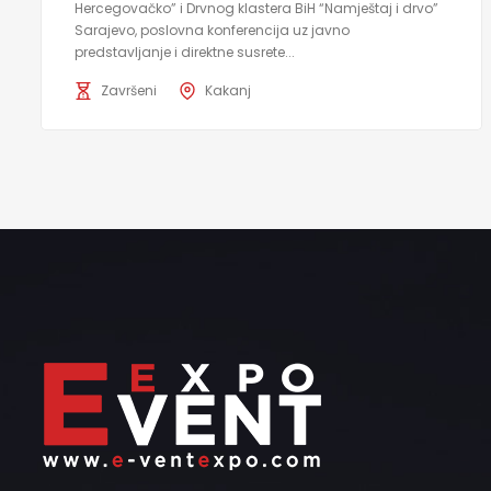
Hercegovačko” i Drvnog klastera BiH “Namještaj i drvo”
Sarajevo, poslovna konferencija uz javno
predstavljanje i direktne susrete...
Završeni
Kakanj