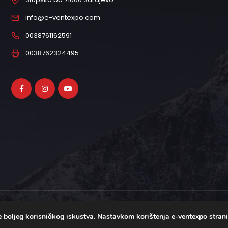
info@e-ventexpo.com
0038761162591
0038762324495
je boljeg korisničkog iskustva. Nastavkom korištenja e-ventexpo stran