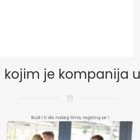
 kojim je kompanija 
Budi i ti dio našeg tima, registruj se !