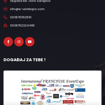
Stupska bb 71000 Sarajevo
info@e-ventexpo.com
0038761162591
0038762324495
DOGAĐAJ ZA TEBE !