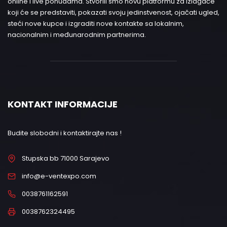
online i live ponudama. Stvorili smo novu platformu za izlagače
koji će se predstaviti, pokazati svoju jedinstvenost, ojačati ugled,
steći nove kupce i izgraditi nove kontakte sa lokalnim,
nacionalnim i međunarodnim partnerima.
KONTAKT INFORMACIJE
Budite slobodni i kontaktirajte nas !
Stupska bb 71000 Sarajevo
info@e-ventexpo.com
0038761162591
0038762324495