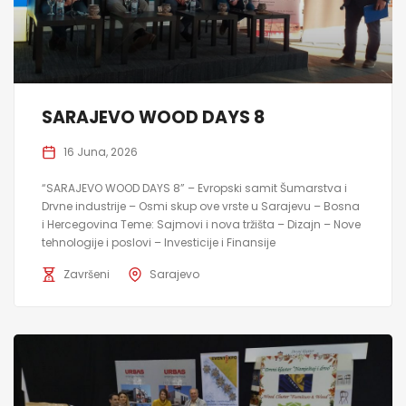
SARAJEVO WOOD DAYS 8
16 Juna, 2026
“SARAJEVO WOOD DAYS 8” – Evropski samit Šumarstva i
Drvne industrije – Osmi skup ove vrste u Sarajevu – Bosna
i Hercegovina Teme: Sajmovi i nova tržišta – Dizajn – Nove
tehnologije i poslovi – Investicije i Finansije
Završeni
Sarajevo